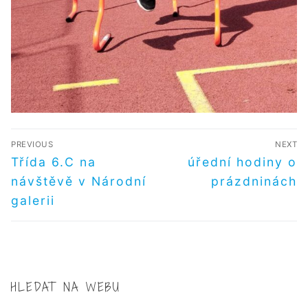
NAVIGACE
PREVIOUS
NEXT
PRO
Předchozí
Další
Třída 6.C na
úřední hodiny o
příspěvek
příspěvek
PŘÍSPĚVEK
návštěvě v Národní
prázdninách
galerii
HLEDAT NA WEBU