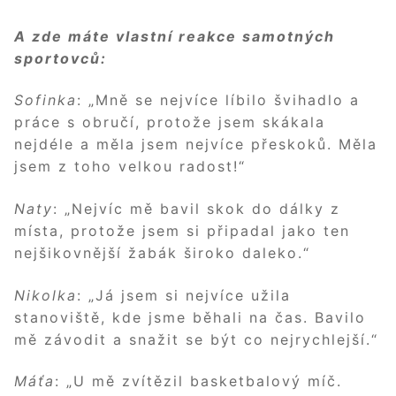
A zde máte vlastní reakce samotných
sportovců:
Sofinka
: „Mně se nejvíce líbilo švihadlo a
práce s obručí, protože jsem skákala
nejdéle a měla jsem nejvíce přeskoků. Měla
jsem z toho velkou radost!“
Naty
: „Nejvíc mě bavil skok do dálky z
místa, protože jsem si připadal jako ten
nejšikovnější žabák široko daleko.“
Nikolka
: „Já jsem si nejvíce užila
stanoviště, kde jsme běhali na čas. Bavilo
mě závodit a snažit se být co nejrychlejší.“
Máťa
: „U mě zvítězil basketbalový míč.