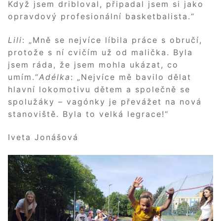
Když jsem dribloval, připadal jsem si jako
opravdový profesionální basketbalista.“
Lili
: „Mně se nejvíce líbila práce s obručí,
protože s ní cvičím už od malička. Byla
jsem ráda, že jsem mohla ukázat, co
umím.“
Adélka
: „Nejvíce mě bavilo dělat
hlavní lokomotivu dětem a společně se
spolužáky – vagónky je převážet na nová
stanoviště. Byla to velká legrace!“
Iveta Jonášová