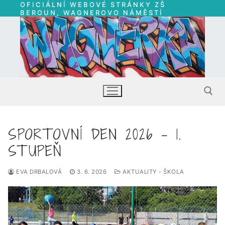
OFICIÁLNÍ WEBOVÉ STRÁNKY ZŠ
Přeskočit
BEROUN, WAGNEROVO NÁMĚSTÍ
na
obsah
SPORTOVNÍ DEN 2026 – 1.
Hledat:
STUPEŇ
EVA DRBALOVÁ
3. 6. 2026
AKTUALITY - ŠKOLA