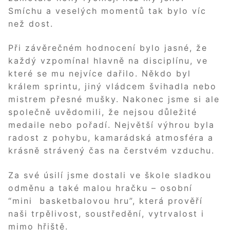
Smíchu a veselých momentů tak bylo víc
než dost.
Při závěrečném hodnocení bylo jasné, že
každý vzpomínal hlavně na disciplínu, ve
které se mu nejvíce dařilo. Někdo byl
králem sprintu, jiný vládcem švihadla nebo
mistrem přesné mušky. Nakonec jsme si ale
společně uvědomili, že nejsou důležité
medaile nebo pořadí. Největší výhrou byla
radost z pohybu, kamarádská atmosféra a
krásně strávený čas na čerstvém vzduchu.
Za své úsilí jsme dostali ve škole sladkou
odměnu a také malou hračku – osobní
“mini basketbalovou hru”, která prověří
naši trpělivost, soustředění, vytrvalost i
mimo hřiště.