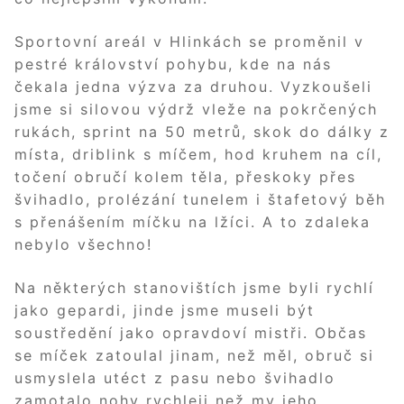
Sportovní areál v Hlinkách se proměnil v
pestré království pohybu, kde na nás
čekala jedna výzva za druhou. Vyzkoušeli
jsme si silovou výdrž vleže na pokrčených
rukách, sprint na 50 metrů, skok do dálky z
místa, driblink s míčem, hod kruhem na cíl,
točení obručí kolem těla, přeskoky přes
švihadlo, prolézání tunelem i štafetový běh
s přenášením míčku na lžíci. A to zdaleka
nebylo všechno!
Na některých stanovištích jsme byli rychlí
jako gepardi, jinde jsme museli být
soustředění jako opravdoví mistři. Občas
se míček zatoulal jinam, než měl, obruč si
usmyslela utéct z pasu nebo švihadlo
zamotalo nohy rychleji než my jeho.