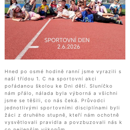
Hned po osmé hodině ranní jsme vyrazili s
naší třídou 1. C na sportovní akci
pořádanou školou ke Dni dětí. Sluníčko
nám přálo, nálada byla výborná a všichni
jsme se těšili, co nás čeká. Průvodci
jednotlivými sportovními disciplínami byli
žáci z druhého stupně, kteří nám ochotně
vysvětlovali pravidla a povzbuzovali nás k
co nejlepším výkonům.