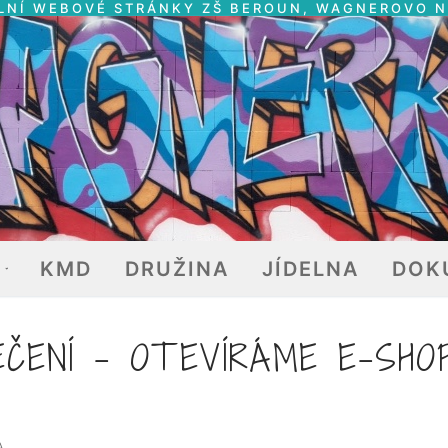
LNÍ WEBOVÉ STRÁNKY ZŠ BEROUN, WAGNEROVO 
E
KMD
DRUŽINA
JÍDELNA
DOK
EČENÍ – OTEVÍRÁME E-SHO
A