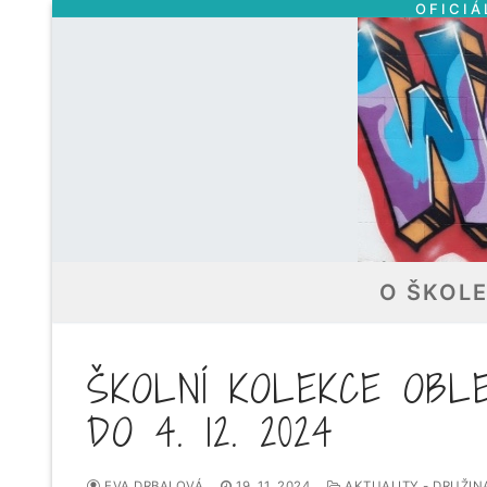
OFICIÁ
Přeskočit
na
obsah
O ŠKOL
ŠKOLNÍ KOLEKCE OBL
DO 4. 12. 2024
EVA DRBALOVÁ
19. 11. 2024
AKTUALITY - DRUŽIN