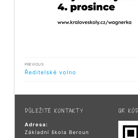
NAVIGACE
PREVIOUS
PRO
Předchozí
Ředitelské volno
příspěvek
PŘÍSPĚVEK
DŮLEŽITÉ KONTAKTY
QR KÓ
Adresa:
Základní škola Beroun