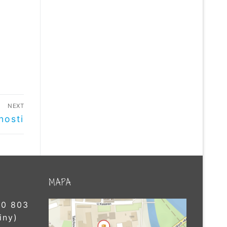
NEXT
nosti
MAPA
0 803
iny)