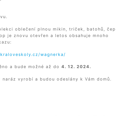
vu.
ekci oblečení plnou mikin, triček, batohů, čep
hop je znovu otevřen a letos obsahuje mnoho
kazu:
.kraloveskoly.cz/wagnerka/
štěno a bude možné až do
4. 12. 2024.
y naráz vyrobí a budou odeslány k Vám domů.