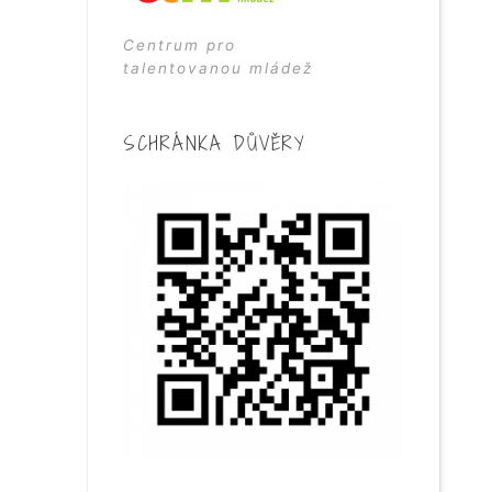
Centrum pro
talentovanou mládež
SCHRÁNKA DŮVĚRY