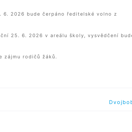
. 6. 2026 bude čerpáno ředitelské volno z
eční 25. 6. 2026 v areálu školy, vysvědčení bud
le zájmu rodičů žáků.
Další
Dvojbo
příspěv