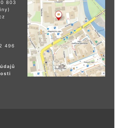
0 803
iny)
cz
2 496
 údajů
osti