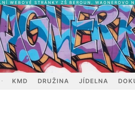
LNÍ WEBOVÉ STRÁNKY ZŠ BEROUN, WAGNEROVO 
E
KMD
DRUŽINA
JÍDELNA
DOK