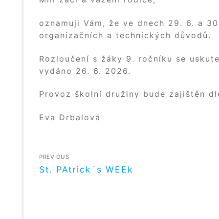
oznamuji Vám, že ve dnech 29. 6. a 30
organizačních a technických důvodů.
Rozloučení s žáky 9. ročníku se uskut
vydáno 26. 6. 2026.
Provoz školní družiny bude zajištěn d
Eva Drbalová
NAVIGACE
PREVIOUS
PRO
Předchozí
St. PAtrick´s WEEk
příspěvek
PŘÍSPĚVEK