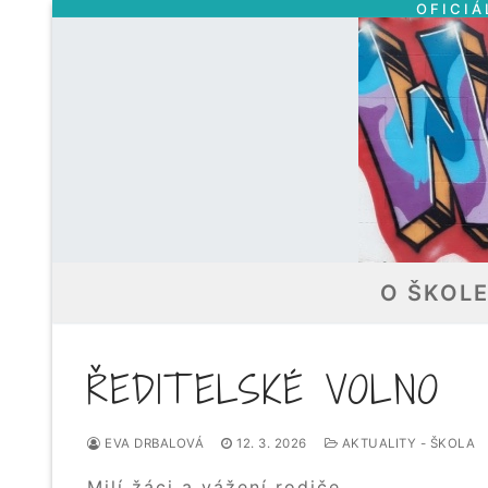
OFICIÁ
Přeskočit
na
obsah
O ŠKOL
ŘEDITELSKÉ VOLNO
EVA DRBALOVÁ
12. 3. 2026
AKTUALITY - ŠKOLA
Milí žáci a vážení rodiče,