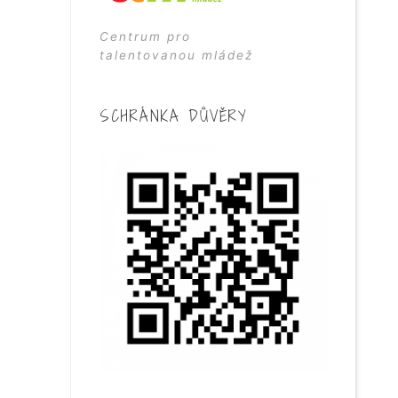
Centrum pro
talentovanou mládež
SCHRÁNKA DŮVĚRY