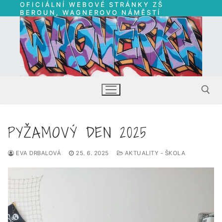
OFICIÁLNÍ WEBOVÉ STRÁNKY ZŠ
Přeskočit
BEROUN, WAGNEROVO NÁMĚSTÍ
na
obsah
PYŽAMOVÝ DEN 2025
Hledat:
EVA DRBALOVÁ
25. 6. 2025
AKTUALITY - ŠKOLA