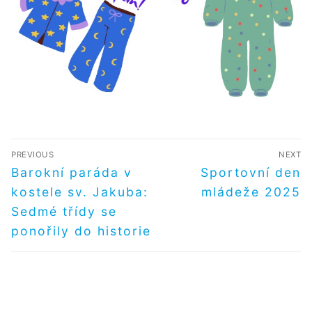
NAVIGACE
PREVIOUS
NEXT
PRO
Předchozí
Další
Barokní paráda v
Sportovní den
příspěvek
příspěvek
PŘÍSPĚVEK
kostele sv. Jakuba:
mládeže 2025
Sedmé třídy se
ponořily do historie