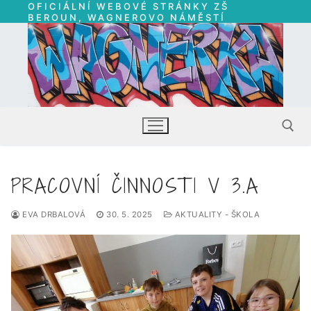
OFICIÁLNÍ WEBOVÉ STRÁNKY ZŠ
Přeskočit
BEROUN, WAGNEROVO NÁMĚSTÍ
na
obsah
PRACOVNÍ ČINNOSTI V 3.A
Hledat:
EVA DRBALOVÁ
30. 5. 2025
AKTUALITY - ŠKOLA