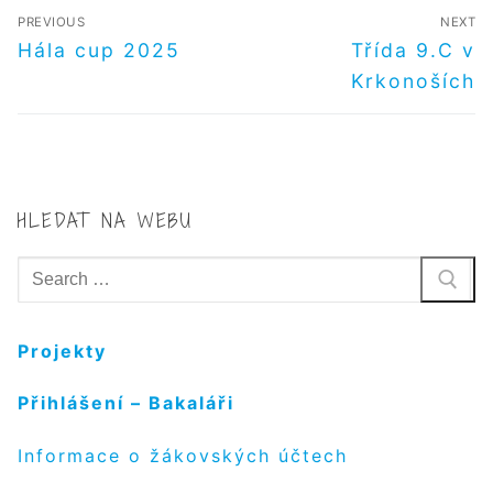
NAVIGACE
PREVIOUS
NEXT
PRO
Předchozí
Další
Hála cup 2025
Třída 9.C v
příspěvek
příspěvek
PŘÍSPĚVEK
Krkonoších
HLEDAT NA WEBU
Hledat:
Projekty
Přihlášení – Bakaláři
Informace o žákovských účtech