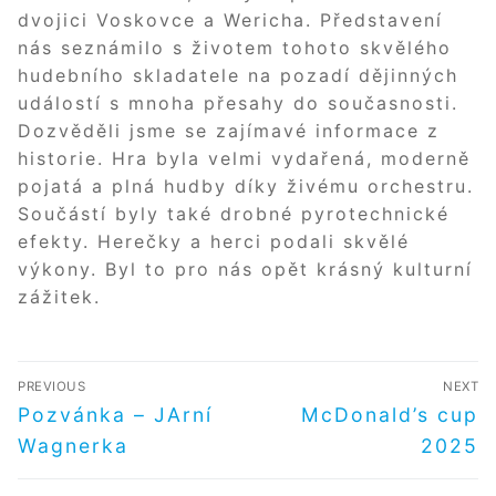
dvojici Voskovce a Wericha. Představení
nás seznámilo s životem tohoto skvělého
hudebního skladatele na pozadí dějinných
událostí s mnoha přesahy do současnosti.
Dozvěděli jsme se zajímavé informace z
historie. Hra byla velmi vydařená, moderně
pojatá a plná hudby díky živému orchestru.
Součástí byly také drobné pyrotechnické
efekty. Herečky a herci podali skvělé
výkony. Byl to pro nás opět krásný kulturní
zážitek.
NAVIGACE
PREVIOUS
NEXT
PRO
Předchozí
Další
Pozvánka – JArní
McDonald’s cup
příspěvek
příspěvek
PŘÍSPĚVEK
Wagnerka
2025