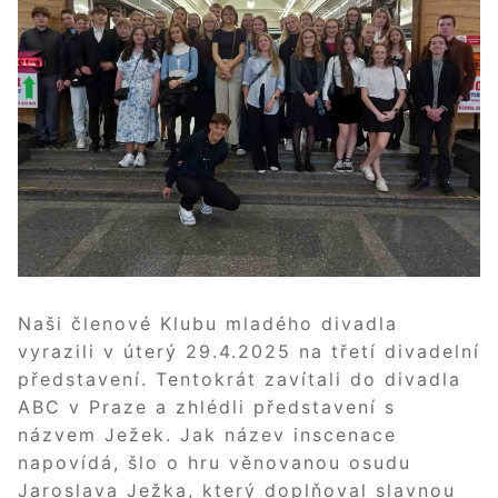
Naši členové Klubu mladého divadla
vyrazili v úterý 29.4.2025 na třetí divadelní
představení. Tentokrát zavítali do divadla
ABC v Praze a zhlédli představení s
názvem Ježek. Jak název inscenace
napovídá, šlo o hru věnovanou osudu
Jaroslava Ježka, který doplňoval slavnou