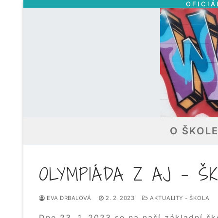
OFICIÁ
Přeskočit
na
obsah
O ŠKOL
OLYMPIÁDA Z AJ – ŠK
EVA DRBALOVÁ
2. 2. 2023
AKTUALITY - ŠKOLA
Dne 23. 1. 2023 se na naší základní šk