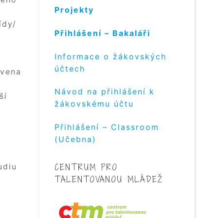
Projekty
ídy/
Přihlášení – Bakaláři
Informace o žákovských
účtech
avena
Návod na přihlášení k
ší
žákovskému účtu
Přihlášení – Classroom
(Učebna)
CENTRUM PRO
udiu
TALENTOVANOU MLÁDEŽ