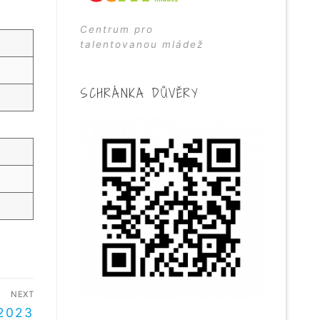
Centrum pro
talentovanou mládež
SCHRÁNKA DŮVĚRY
NEXT
.2023