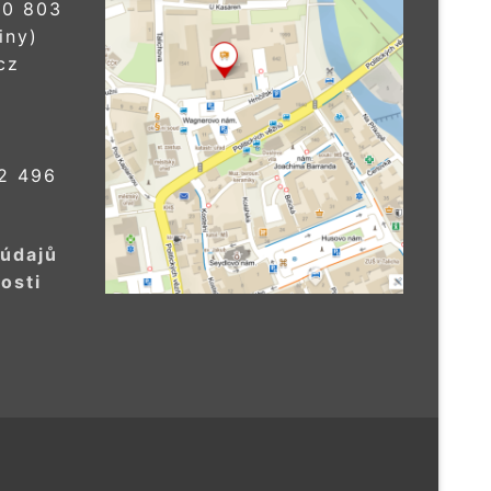
0 803
iny)
cz
2 496
 údajů
osti