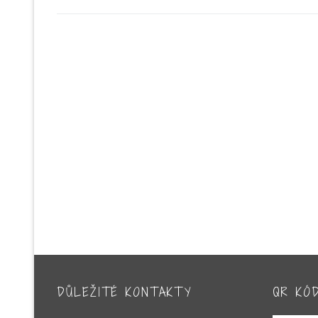
příspěvek
PŘÍSPĚVEK
DŮLEŽITÉ KONTAKTY
QR KÓ