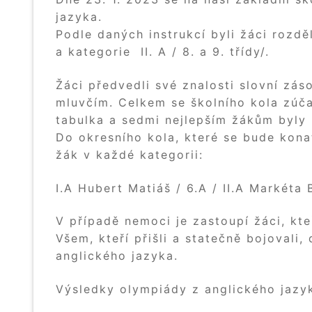
jazyka.
Podle daných instrukcí byli žáci rozděl
a kategorie II. A / 8. a 9. třídy/.
Žáci předvedli své znalosti slovní zá
mluvčím. Celkem se školního kola zúča
tabulka a sedmi nejlepším žákům byly
Do okresního kola, které se bude kona
žák v každé kategorii:
I.A Hubert Matiáš / 6.A / II.A Markét
V případě nemoci je zastoupí žáci, kte
Všem, kteří přišli a statečně bojovali
anglického jazyka.
Výsledky olympiády z anglického jazyk