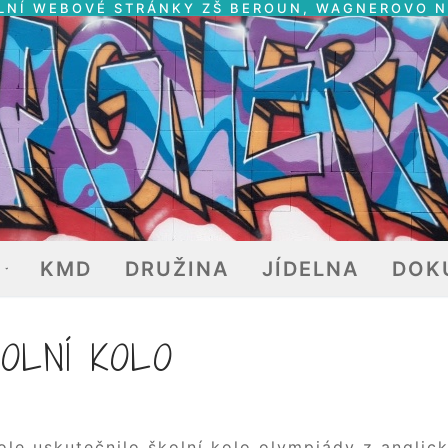
LNÍ WEBOVÉ STRÁNKY ZŠ BEROUN, WAGNEROVO 
E
KMD
DRUŽINA
JÍDELNA
DOK
OLNÍ KOLO
ole uskutečnilo školní kolo olympiády z anglic