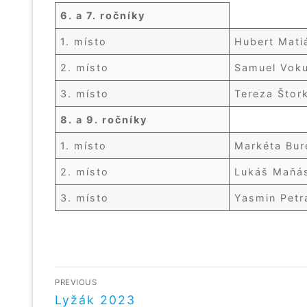
6. a 7. ročníky
1. místo
Hubert Mat
2. místo
Samuel Vok
3. místo
Tereza Štor
8. a 9. ročníky
1. místo
Markéta Bu
2. místo
Lukáš Maňás
3. místo
Yasmin Petr
NAVIGACE
PREVIOUS
PRO
Předchozí
Lyžák 2023