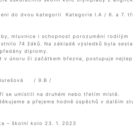
eni do dvou kategorií Kategorie I.A / 6. a 7. tř
soby, mluvnice i schopnost porozumění rodilým
stnilo 74 žáků. Na základě výsledků byla sest
 předány diplomy.
t v únoru či začátkem března, postupuje nejlep
a Burešová / 9.B /
ří se umístili na druhém nebo třetím místě.
, děkujeme a přejeme hodně úspěchů v dalším st
a – školní kolo 23. 1. 2023