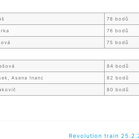
iáš
78 bodů
urka
76 bodů
ková
75 bodů
rešová
84 bodů
ek, Asena Inanc
82 bodů
akovič
80 bodů
Další
Revolution train 25.2