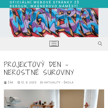
OFICIÁLNÍ WEBOVÉ STRÁNKY ZŠ
Přeskočit
BEROUN, WAGNEROVO NÁMĚSTÍ
na
obsah
PROJEKTOVÝ DEN –
Hledat:
NEROSTNÉ SUROVINY
ŽÁK
12. 6. 2025
AKTUALITY - ŠKOLA