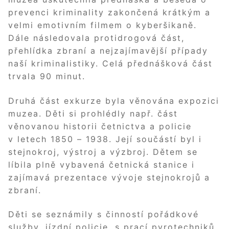
prevenci kriminality zakončená krátkým a
velmi emotivním filmem o kyberšikaně.
Dále následovala protidrogová část,
přehlídka zbraní a nejzajímavější případy
naší kriminalistiky. Celá přednášková část
trvala 90 minut.
Druhá část exkurze byla věnována expozici
muzea. Děti si prohlédly např. část
věnovanou historii četnictva a policie
v letech 1850 – 1938. Její součástí byl i
stejnokroj, výstroj a výzbroj. Dětem se
líbila plně vybavená četnická stanice i
zajímavá prezentace vývoje stejnokrojů a
zbraní.
Děti se seznámily s činností pořádkové
služby, jízdní policie, s prací pyrotechniků,