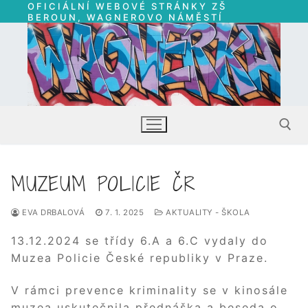
OFICIÁLNÍ WEBOVÉ STRÁNKY ZŠ
Přeskočit
BEROUN, WAGNEROVO NÁMĚSTÍ
na
obsah
MUZEUM POLICIE ČR
Hledat:
EVA DRBALOVÁ
7. 1. 2025
AKTUALITY - ŠKOLA
13.12.2024 se třídy 6.A a 6.C vydaly do
Muzea Policie České republiky v Praze.
V rámci prevence kriminality se v kinosále
muzea uskutečnila přednáška a beseda o