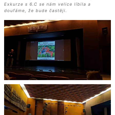
Exkurze s 6.C se nám velice líbila a
doufáme, že bude častěji.