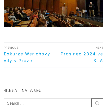
NAVIGACE
PREVIOUS
NEXT
PRO
Předchozí
Další
Exkurze Werichovy
Prosinec 2024 ve
příspěvek
příspěvek
PŘÍSPĚVEK
vily v Praze
3. A
HLEDAT NA WEBU
Hledat: