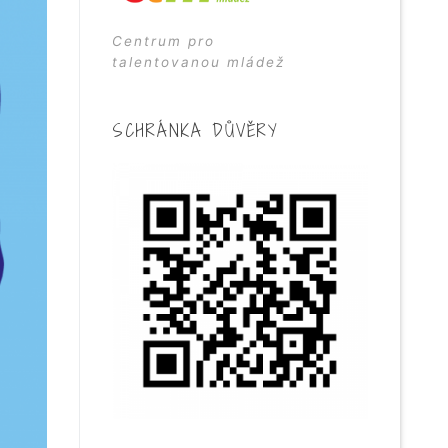
Centrum pro
talentovanou mládež
SCHRÁNKA DŮVĚRY