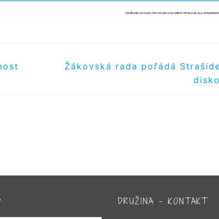
Další
nost
Žákovská rada pořádá Strašid
příspěvek
disk
D
DRUŽINA – KONTAKT