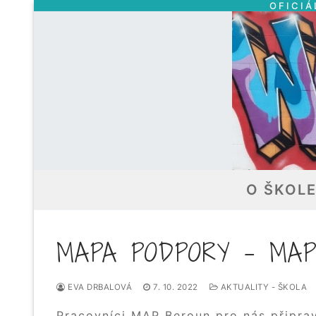
OFICIÁ
Přeskočit
na
obsah
O ŠKOL
MAPA PODPORY – MAP 
EVA DRBALOVÁ
7. 10. 2022
AKTUALITY - ŠKOLA
Pracovníci MAP Beroun pro nás připrav