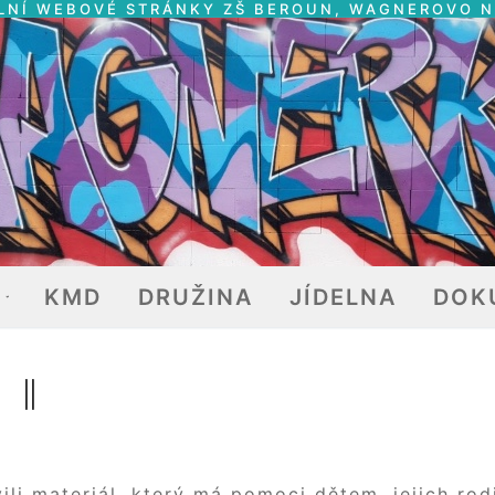
LNÍ WEBOVÉ STRÁNKY ZŠ BEROUN, WAGNEROVO 
E
KMD
DRUŽINA
JÍDELNA
DOK
II
ili materiál, který má pomoci dětem, jejich ro