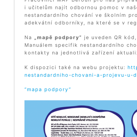
i učitelům najít odbornou pomoc v na
nestandardního chování ve školním pro
adekvátní odborníky, na které se v re
Na
„mapě podpory“
je uveden QR kód,
Manuálem specifik nestandardního chov
kontakty na jednotlivá zařízení aktua
K dispozici také na webu projektu:
htt
nestandardniho-chovani-a-projevu-u-d
“mapa podpory”