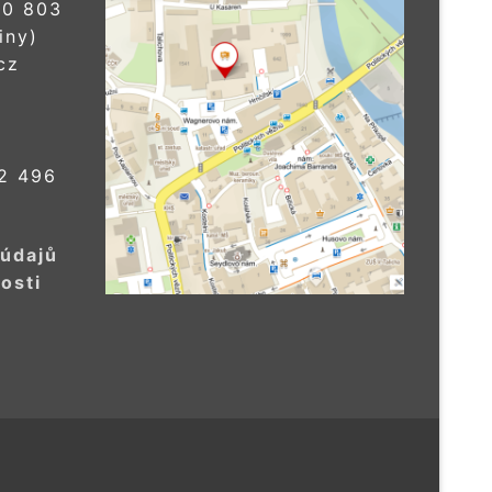
0 803
iny)
cz
2 496
 údajů
osti