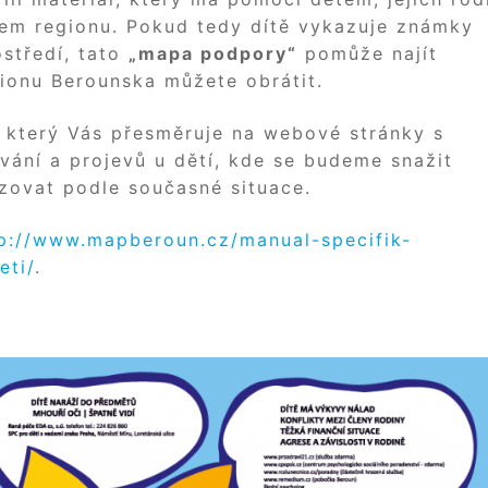
šem regionu. Pokud tedy dítě vykazuje známky
středí, tato
„mapa podpory“
pomůže najít
gionu Berounska můžete obrátit.
 který Vás přesměruje na webové stránky s
ání a projevů u dětí, kde se budeme snažit
lizovat podle současné situace.
p://www.mapberoun.cz/manual-specifik-
eti/
.