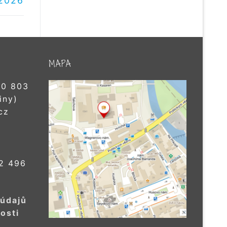
/2026
MAPA
0 803
iny)
cz
2 496
 údajů
osti