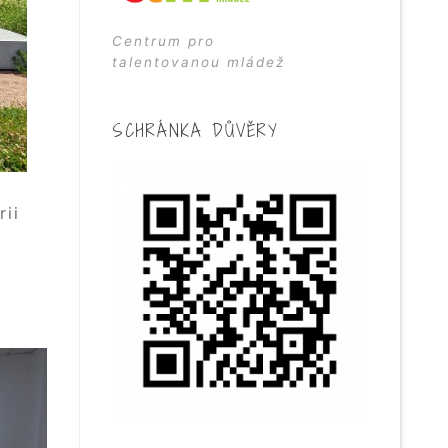
Centrum pro
talentovanou mládež
SCHRÁNKA DŮVĚRY
rii