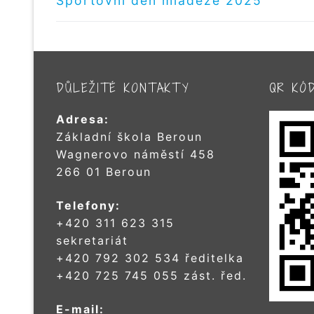
PRO
Sportovní den mládeže 2025
příspěvek
PŘÍSPĚVEK
DŮLEŽITÉ KONTAKTY
QR KÓ
Adresa:
Základní škola Beroun
Wagnerovo náměstí 458
266 01 Beroun
Telefony:
+420 311 623 315
sekretariát
+420 792 302 534 ředitelka
+420 725 745 055 zást. řed.
E-mail: