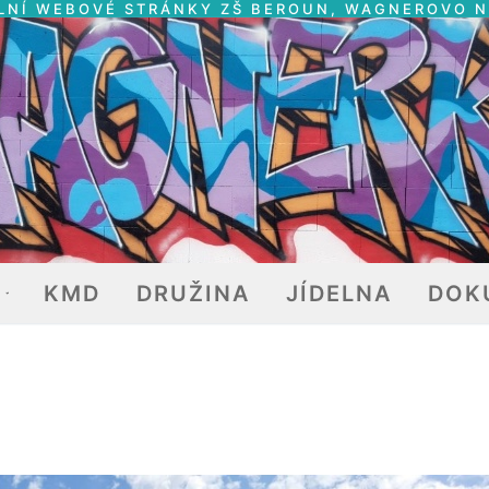
LNÍ WEBOVÉ STRÁNKY ZŠ BEROUN, WAGNEROVO 
E
KMD
DRUŽINA
JÍDELNA
DOK