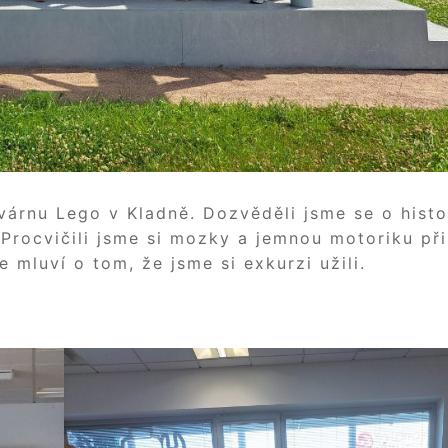
ovárnu Lego v Kladně. Dozvěděli jsme se o histo
. Procvičili jsme si mozky a jemnou motoriku při
 mluví o tom, že jsme si exkurzi užili.