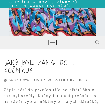
OFICIÁLNÍ WEBOVÉ STRÁNKY ZŠ
Přeskočit
BEROUN, WAGNEROVO NÁMĚSTÍ
na
obsah
JAKÝ BYL ZÁPIS DO 1.
Hledat:
ROČNÍKU?
EVA DRBALOVÁ
15. 4. 2023
AKTUALITY - ŠKOLA
Zápis dětí do prvních tříd na příští školní
rok byl skvělý. Každý budoucí prvňáček si
na závěr vybral některý z malých dárečků,