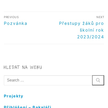
NAVIGACE
PREVIOUS
NEXT
PRO
Předchozí
Další
Pozvánka
Přestupy žáků pro
příspěvek
příspěvek
PŘÍSPĚVEK
školní rok
2023/2024
HLEDAT NA WEBU
Hledat:
Projekty
Přihlášení – Bakaláři