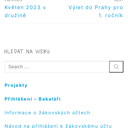
PREVIOUS
NEXT
PRO
Předchozí
Další
Květen 2023 v
Výlet do Prahy pro
příspěvek
příspěvek
PŘÍSPĚVEK
družině
1. ročník
HLEDAT NA WEBU
Hledat:
Projekty
Přihlášení – Bakaláři
Informace o žákovských účtech
Návod na přihlášení k žákovskému účtu