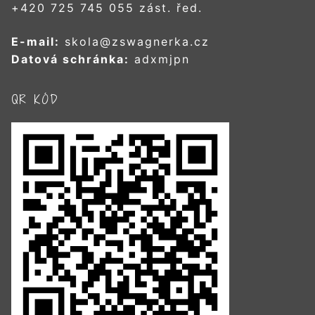
+420 725 745 055 zást. řed.
E-mail:
skola@zswagnerka.cz
Datová schránka:
adxmjpn
QR KÓD