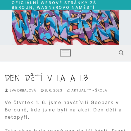
OFICIÁLNÍ WEBOVÉ STRÁNKY ZŠ
Přeskočit
BEROUN, WAGNEROVO NÁMĚSTÍ
na
obsah
DEN DĚTÍ V 1.A A 1.B
Hledat:
EVA DRBALOVÁ
8. 6. 2023
AKTUALITY - ŠKOLA
Ve čtvrtek 1. 6. jsme navštívili Geopark v
Berouně, kde jsme byli na akci: Den dětí a
netopýři.
Tato akce byla rozdělena do tří částí. První