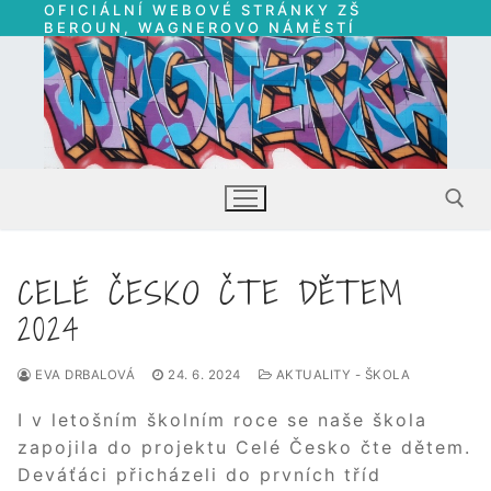
OFICIÁLNÍ WEBOVÉ STRÁNKY ZŠ
Přeskočit
BEROUN, WAGNEROVO NÁMĚSTÍ
na
obsah
CELÉ ČESKO ČTE DĚTEM
Hledat:
2024
EVA DRBALOVÁ
24. 6. 2024
AKTUALITY - ŠKOLA
I v letošním školním roce se naše škola
zapojila do projektu Celé Česko čte dětem.
Deváťáci přicházeli do prvních tříd