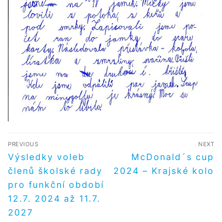
NAVIGACE
PREVIOUS
NEXT
PRO
Předchozí
Další
Výsledky voleb
McDonald´s cup
příspěvek
příspěvek
PŘÍSPĚVEK
členů školské rady
2024 – Krajské kolo
pro funkční období
12.7. 2024 až 11.7.
2027