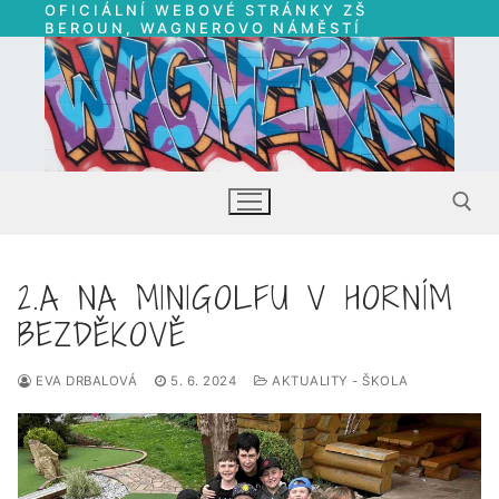
OFICIÁLNÍ WEBOVÉ STRÁNKY ZŠ
Přeskočit
BEROUN, WAGNEROVO NÁMĚSTÍ
na
obsah
2.A NA MINIGOLFU V HORNÍM
Hledat:
BEZDĚKOVĚ
EVA DRBALOVÁ
5. 6. 2024
AKTUALITY - ŠKOLA