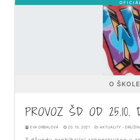
OFICIÁ
Přeskočit
na
obsah
O ŠKOL
PROVOZ ŠD OD 25.10. 
EVA DRBALOVÁ
20. 10. 2021
AKTUALITY - DRUŽIN
Z důvodu probíhající rekonstrukce v ar