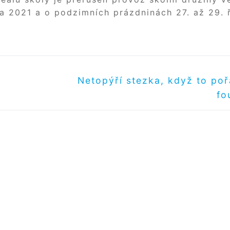
na 2021 a o podzimních prázdninách 27. až 29. ř
Další
Netopýří stezka, když to po
příspěvek
fo