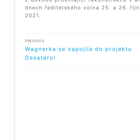
dnech ředitelského volna 25. a 26. říj
2021.
NAVIGACE
PREVIOUS
PRO
Předchozí
Wagnerka se zapojila do projektu
příspěvek
Desatero!
PŘÍSPĚVEK