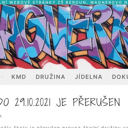
LNÍ WEBOVÉ STRÁNKY ZŠ BEROUN, WAGNEROVO 
E
KMD
DRUŽINA
JÍDELNA
DOK
DO 29.10.2021 JE PŘERUŠEN
A
eálu školy je přerušen provoz školní družiny v