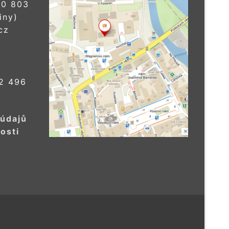
0 803
iny)
cz
2 496
 údajů
osti