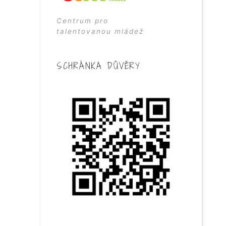
Centrum pro
talentovanou mládež
SCHRÁNKA DŮVĚRY