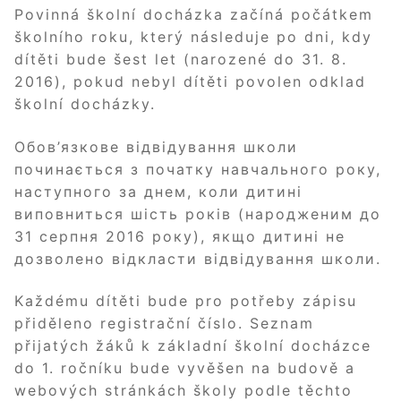
Povinná školní docházka začíná počátkem
školního roku, který následuje po dni, kdy
dítěti bude šest let (narozené do 31. 8.
2016), pokud nebyl dítěti povolen odklad
školní docházky.
Обов’язкове відвідування школи
починається з початку навчального року,
наступного за днем, коли дитині
виповниться шість років (народженим до
31 серпня 2016 року), якщо дитині не
дозволено відкласти відвідування школи.
Každému dítěti bude pro potřeby zápisu
přiděleno registrační číslo. Seznam
přijatých žáků k základní školní docházce
do 1. ročníku bude vyvěšen na budově a
webových stránkách školy podle těchto