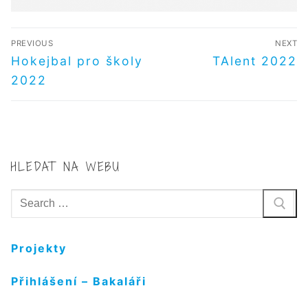
NAVIGACE
PREVIOUS
NEXT
PRO
Předchozí
Další
Hokejbal pro školy
TAlent 2022
příspěvek
příspěvek
PŘÍSPĚVEK
2022
HLEDAT NA WEBU
Hledat:
Projekty
Přihlášení – Bakaláři