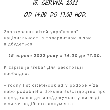
15. ČERVNA 2022
OD 14.00 DO 17.00 HOD.
Зарахування дітей української
національності з толерантною візою
відбудеться
15 червня 2022 року
з 14.00 до 17.00.
K zápisu je třeba/ Для реєстрації
необхідно:
– rodný list dítěte/doklad v podobě víza
nebo podobného dokumentu/свідоцтво про
народження дитини/документ у вигляді
візи чи подібного документа