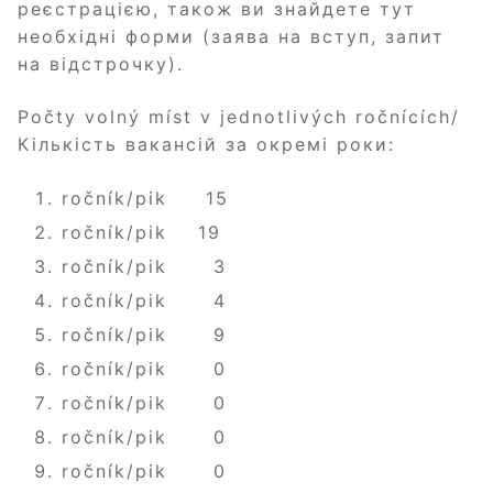
реєстрацією, також ви знайдете тут
необхідні форми (заява на вступ, запит
на відстрочку).
Počty volný míst v jednotlivých ročnících/
Кількість вакансій за окремі роки:
ročník/pik 15
ročník/pik 19
ročník/pik 3
ročník/pik 4
ročník/pik 9
ročník/pik 0
ročník/pik 0
ročník/pik 0
ročník/pik 0