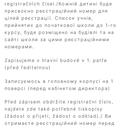
registračních čísel./Кожній дитині буде
присвоєно реєстраційний номер для
цілей реєстрації. Список учнів,
прийнятих до початкової школи до 1-го
курсу, буде розміщено на будівлі та на
сайті школи за цими реєстраційними
номерами.
Zapisujeme v hlavní budově v 1. patře
(před ředitelnou)
Записуємось в головному корпусі на 1
поверсі (перед кабінетом директора)
Před zápisem obdržíte registrační číslo,
najdete zde také potřebné tiskopisy
(žádost o přijetí, žádost o odklad)./ Ви
отримаєте реєстраційний номер перед