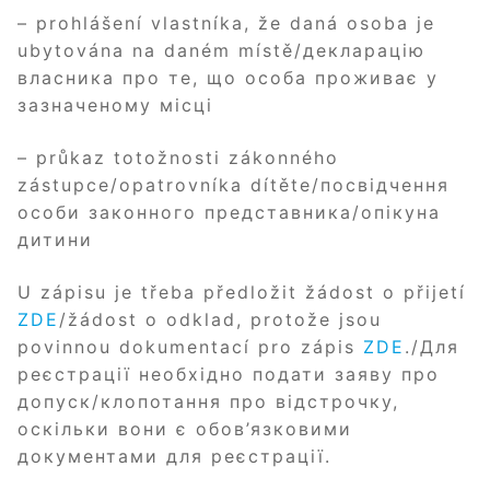
– prohlášení vlastníka, že daná osoba je
ubytována na daném místě/декларацію
власника про те, що особа проживає у
зазначеному місці
– průkaz totožnosti zákonného
zástupce/opatrovníka dítěte/посвідчення
особи законного представника/опікуна
дитини
U zápisu je třeba předložit žádost o přijetí
ZDE
/žádost o odklad, protože jsou
povinnou dokumentací pro zápis
ZDE
./Для
реєстрації необхідно подати заяву про
допуск/клопотання про відстрочку,
оскільки вони є обов’язковими
документами для реєстрації.