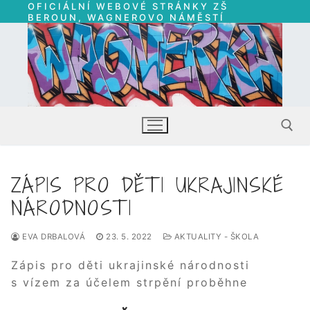
OFICIÁLNÍ WEBOVÉ STRÁNKY ZŠ
Přeskočit
BEROUN, WAGNEROVO NÁMĚSTÍ
na
obsah
ZÁPIS PRO DĚTI UKRAJINSKÉ
Hledat:
NÁRODNOSTI
EVA DRBALOVÁ
23. 5. 2022
AKTUALITY - ŠKOLA
Zápis pro děti ukrajinské národnosti
s vízem za účelem strpění proběhne