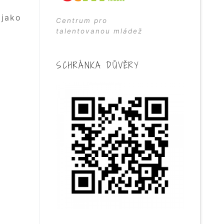
 jako
Centrum pro
talentovanou mládež
SCHRÁNKA DŮVĚRY