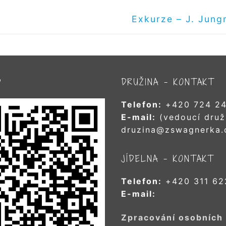
Další
Exkurze – J. Jun
příspěvek
D
DRUŽINA – KONTAKT
Telefon:
+420 724 24
E-mail:
(vedoucí druž
druzina@zswagnerka.
JÍDELNA – KONTAKT
Telefon:
+420 311 62
E-mail:
Zpracování osobních