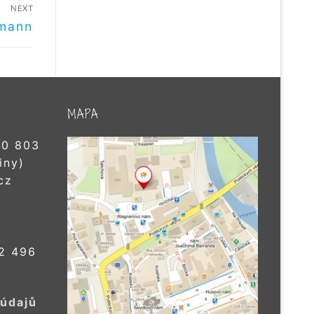
NEXT
gmann
MAPA
0 803
iny)
cz
2 496
 údajů