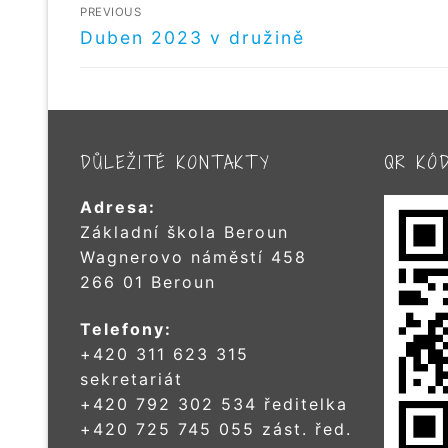
NAVIGACE
PREVIOUS
PRO
Předchozí
Duben 2023 v družině
příspěvek
PŘÍSPĚVEK
DŮLEŽITÉ KONTAKTY
QR KÓ
Adresa:
Základní škola Beroun
Wagnerovo náměstí 458
266 01 Beroun
Telefony:
+420 311 623 315
sekretariát
+420 792 302 534 ředitelka
+420 725 745 055 zást. řed.