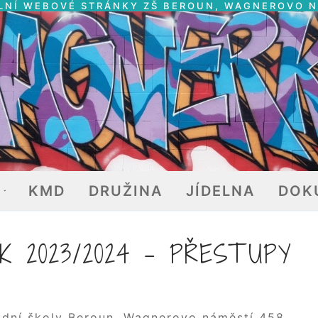
LNÍ WEBOVÉ STRÁNKY ZŠ BEROUN, WAGNEROVO 
E
KMD
DRUŽINA
JÍDELNA
DOK
K 2023/2024 – PŘESTUPY
ladní školy Beroun, Wagnerovo náměstí 458