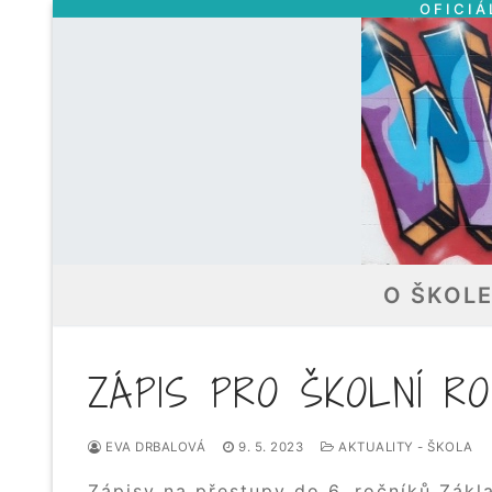
OFICIÁ
Přeskočit
na
obsah
O ŠKOL
ZÁPIS PRO ŠKOLNÍ RO
EVA DRBALOVÁ
9. 5. 2023
AKTUALITY - ŠKOLA
Zápisy na přestupy do 6. ročníků Zák