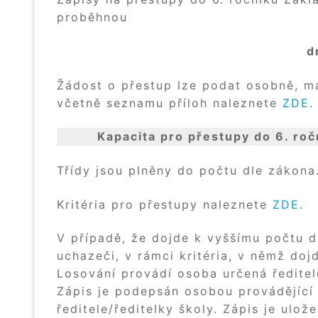
proběhnou
d
Žádost o přestup lze podat osobně, m
včetně seznamu příloh naleznete
ZDE
.
Kapacita pro přestupy do 6. roč
Třídy jsou plněny do počtu dle zákona
Kritéria pro přestupy naleznete
ZDE
.
V případě, že dojde k vyššímu počtu d
uchazeči, v rámci kritéria, v němž doj
Losování provádí osoba určená ředitel
Zápis je podepsán osobou provádějící
ředitele/ředitelky školy. Zápis je ulož