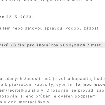
ne 22. 5. 2023.
ailem nebo datovou zprávou. Podobu žádosti
níků ZŠ činí pro školní rok 2023/2024 7 míst.
.
oručených žádostí, než je volná kapacita, bud
de k překročení kapacity, vybíráni
formou loso
em/ředitelkou školy. O losování se provádí záp
 losování a jeho průběh je ověřen podpisem
en v dokumentaci školy.